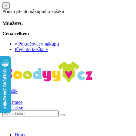
×
Přidali jste do nákupního košíku
Množství:
Cena celkem
« Pokračovat v nákupu
Přejít do košíku »
0
Košík
0
Registrace
Přihlásit se
Home