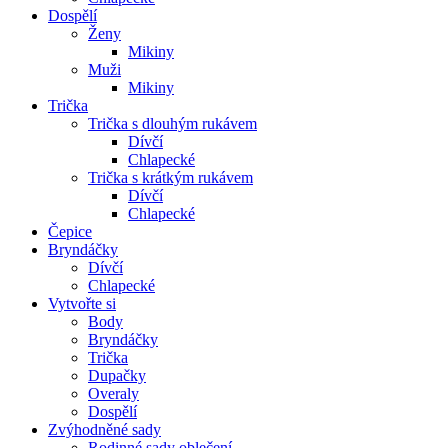
Dospělí
Ženy
Mikiny
Muži
Mikiny
Trička
Trička s dlouhým rukávem
Dívčí
Chlapecké
Trička s krátkým rukávem
Dívčí
Chlapecké
Čepice
Bryndáčky
Dívčí
Chlapecké
Vytvořte si
Body
Bryndáčky
Trička
Dupačky
Overaly
Dospělí
Zvýhodněné sady
Rodinné sady oblečení