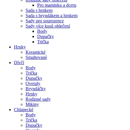
Pro maminku a dceru
Sada s hrnkem
Sada s bryndákem a hrnkem
Sady pro sourozence
Sady více kusů oblečení
Body
Dupačky
Trička
Hrnky
Keramické
Smaltované
Dívčí
Body
Trička
Dupačky
Overaly
Bryndáčky
Hrnky
Rodinné sady
Mikiny
Chlapecké
Body
Trička
Dupačky