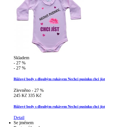
Skladem
- 27 %
- 27 %
Růžové body s dlouhým rukávem Nechci pusinku chci jíst
Zlevněno - 27 %
245 Kč
335 Kč
Růžové body s dlouhým rukávem Nechci pusinku chci jíst
Detail
Se jménem