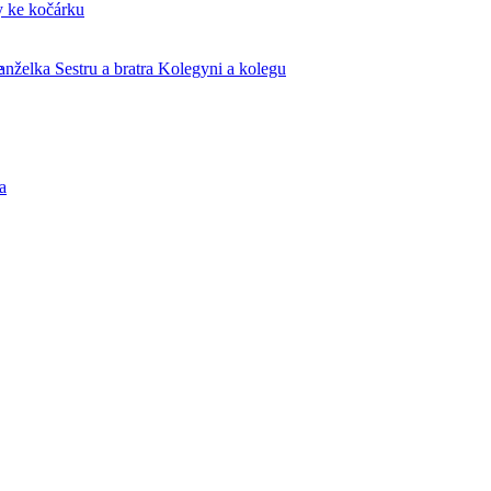
 ke kočárku
e
nželka
Sestru a bratra
Kolegyni a kolegu
a