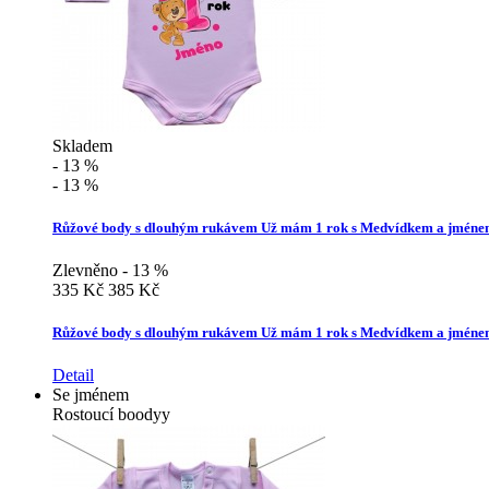
Skladem
- 13 %
- 13 %
Růžové body s dlouhým rukávem Už mám 1 rok s Medvídkem a jménem
Zlevněno - 13 %
335 Kč
385 Kč
Růžové body s dlouhým rukávem Už mám 1 rok s Medvídkem a jménem
Detail
Se jménem
Rostoucí boodyy