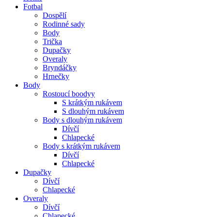
Fotbal
Dospělí
Rodinné sady
Body
Trička
Dupačky
Overaly
Bryndáčky
Hrnečky
Body
Rostoucí boodyy
S krátkým rukávem
S dlouhým rukávem
Body s dlouhým rukávem
Dívčí
Chlapecké
Body s krátkým rukávem
Dívčí
Chlapecké
Dupačky
Dívčí
Chlapecké
Overaly
Dívčí
Chlapecké