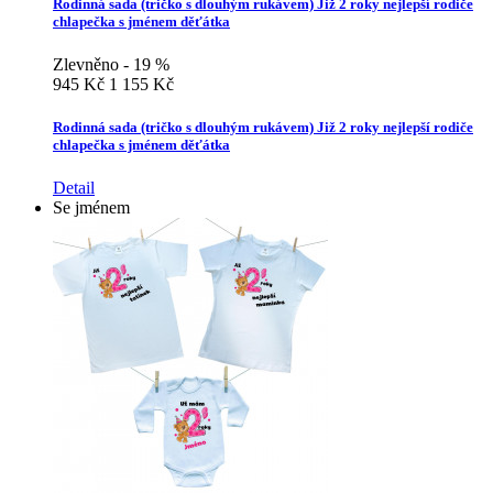
Rodinná sada (tričko s dlouhým rukávem) Již 2 roky nejlepší rodiče
chlapečka s jménem děťátka
Zlevněno - 19 %
945 Kč
1 155 Kč
Rodinná sada (tričko s dlouhým rukávem) Již 2 roky nejlepší rodiče
chlapečka s jménem děťátka
Detail
Se jménem