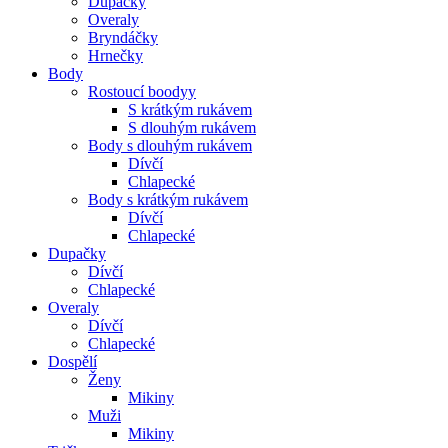
Dupačky
Overaly
Bryndáčky
Hrnečky
Body
Rostoucí boodyy
S krátkým rukávem
S dlouhým rukávem
Body s dlouhým rukávem
Dívčí
Chlapecké
Body s krátkým rukávem
Dívčí
Chlapecké
Dupačky
Dívčí
Chlapecké
Overaly
Dívčí
Chlapecké
Dospělí
Ženy
Mikiny
Muži
Mikiny