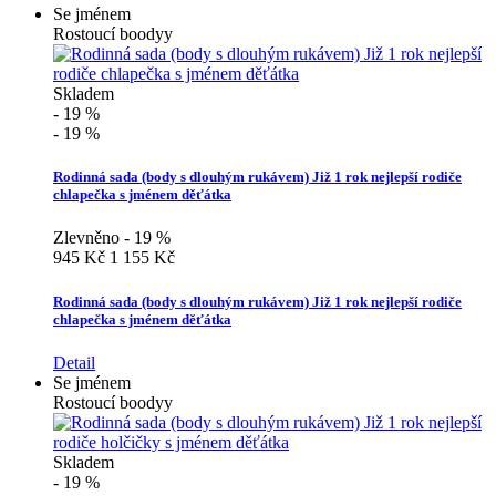
Se jménem
Rostoucí boodyy
Skladem
- 19 %
- 19 %
Rodinná sada (body s dlouhým rukávem) Již 1 rok nejlepší rodiče
chlapečka s jménem děťátka
Zlevněno - 19 %
945 Kč
1 155 Kč
Rodinná sada (body s dlouhým rukávem) Již 1 rok nejlepší rodiče
chlapečka s jménem děťátka
Detail
Se jménem
Rostoucí boodyy
Skladem
- 19 %