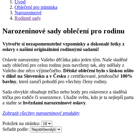
Úvod
Oblečení pro miminka
Narozeninové
Rodinné sady
Narozeninové sady oblečení pro rodinu
Vytvořte si nezapomenutelné vzpomínky a dokonalé fotky z
oslavy s našimi originálními rodinnými sadami!
Oslavte narozeniny Vašeho děťátka jako jeden tým. Naše sladěné
sady oblečení pro celou rodinu jsou navrženy tak, aby udělaly z
Vašeho dne něco výjimečného.
Dětské oblečení bylo s láskou ušito
v dílně na Slovensku a v Česku
z certifikované, jemňoučké
100%
bavlny
, která zaručí pohodlí pro všechny členy rodiny.
Sada obvykle obsahuje tričko nebo body pro oslavence a sladěná
trička pro rodiče či sourozence. Ukažte světu, kdo je ta nejlepší parta
a staňte se
hvězdami narozeninové oslavy
.
Zobrazit všechny narozeninové produkty
Položek na stránku:
Seřadit podle: