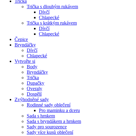
Trička
Trička s dlouhým rukávem
Dívčí
Chlapecké
Trička s krátkým rukávem
Dívčí
Chlapecké
Čepice
Bryndáčky
Dívčí
Chlapecké
Vytvořte si
Body
Bryndáčky
Trička
Dupačky
Overaly
Dospělí
Zvýhodněné sady
Rodinné sady oblečení
Pro maminku a dceru
Sada s hrnkem
Sada s bryndákem a hrnkem
Sady pro sourozence
Sady více kusů oblečení