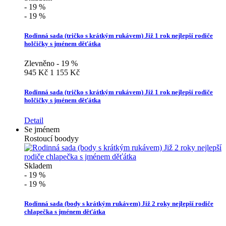
- 19 %
- 19 %
Rodinná sada (tričko s krátkým rukávem) Již 1 rok nejlepší rodiče
holčičky s jménem děťátka
Zlevněno - 19 %
945 Kč
1 155 Kč
Rodinná sada (tričko s krátkým rukávem) Již 1 rok nejlepší rodiče
holčičky s jménem děťátka
Detail
Se jménem
Rostoucí boodyy
Skladem
- 19 %
- 19 %
Rodinná sada (body s krátkým rukávem) Již 2 roky nejlepší rodiče
chlapečka s jménem děťátka