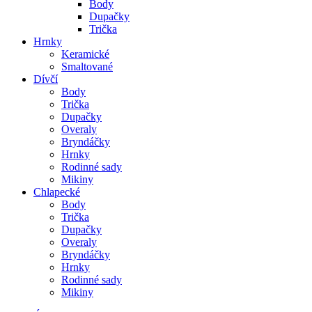
Body
Dupačky
Trička
Hrnky
Keramické
Smaltované
Dívčí
Body
Trička
Dupačky
Overaly
Bryndáčky
Hrnky
Rodinné sady
Mikiny
Chlapecké
Body
Trička
Dupačky
Overaly
Bryndáčky
Hrnky
Rodinné sady
Mikiny