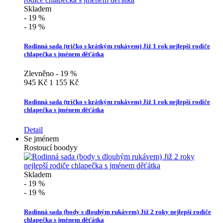
Skladem
- 19 %
- 19 %
Rodinná sada (tričko s krátkým rukávem) Již 1 rok nejlepší rodiče
chlapečka s jménem děťátka
Zlevněno - 19 %
945 Kč
1 155 Kč
Rodinná sada (tričko s krátkým rukávem) Již 1 rok nejlepší rodiče
chlapečka s jménem děťátka
Detail
Se jménem
Rostoucí boodyy
Skladem
- 19 %
- 19 %
Rodinná sada (body s dlouhým rukávem) Již 2 roky nejlepší rodiče
chlapečka s jménem děťátka