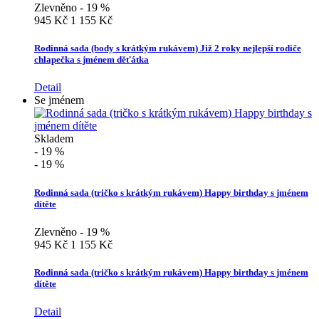
Zlevněno - 19 %
945 Kč
1 155 Kč
Rodinná sada (body s krátkým rukávem) Již 2 roky nejlepší rodiče
chlapečka s jménem děťátka
Detail
Se jménem
Skladem
- 19 %
- 19 %
Rodinná sada (tričko s krátkým rukávem) Happy birthday s jménem
dítěte
Zlevněno - 19 %
945 Kč
1 155 Kč
Rodinná sada (tričko s krátkým rukávem) Happy birthday s jménem
dítěte
Detail