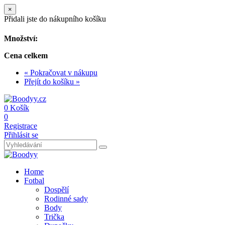
×
Přidali jste do nákupního košíku
Množství:
Cena celkem
« Pokračovat v nákupu
Přejít do košíku »
0
Košík
0
Registrace
Přihlásit se
Home
Fotbal
Dospělí
Rodinné sady
Body
Trička