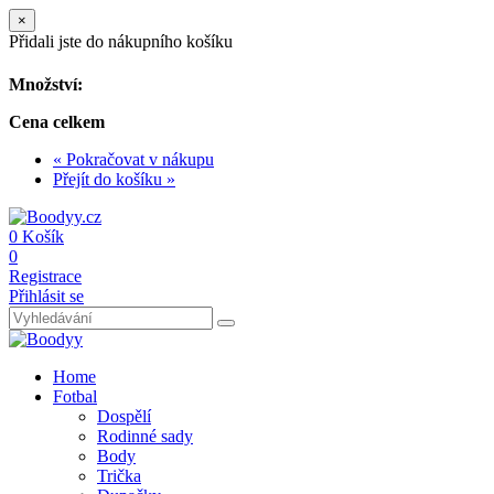
×
Přidali jste do nákupního košíku
Množství:
Cena celkem
« Pokračovat v nákupu
Přejít do košíku »
0
Košík
0
Registrace
Přihlásit se
Home
Fotbal
Dospělí
Rodinné sady
Body
Trička