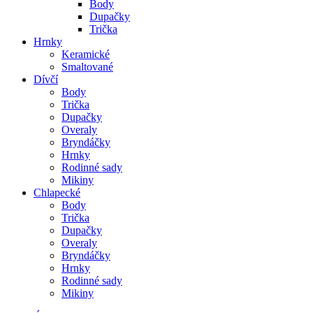
Body
Dupačky
Trička
Hrnky
Keramické
Smaltované
Dívčí
Body
Trička
Dupačky
Overaly
Bryndáčky
Hrnky
Rodinné sady
Mikiny
Chlapecké
Body
Trička
Dupačky
Overaly
Bryndáčky
Hrnky
Rodinné sady
Mikiny