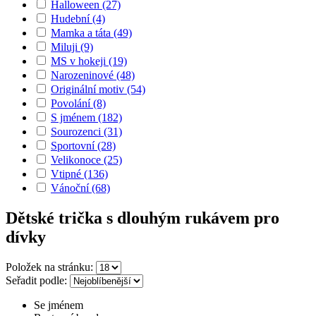
Halloween
(27)
Hudební
(4)
Mamka a táta
(49)
Miluji
(9)
MS v hokeji
(19)
Narozeninové
(48)
Originální motiv
(54)
Povolání
(8)
S jménem
(182)
Sourozenci
(31)
Sportovní
(28)
Velikonoce
(25)
Vtipné
(136)
Vánoční
(68)
Dětské trička s dlouhým rukávem pro
dívky
Položek na stránku:
Seřadit podle:
Se jménem