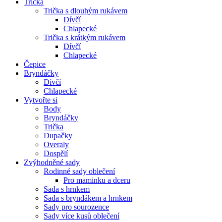
Trička
Trička s dlouhým rukávem
Dívčí
Chlapecké
Trička s krátkým rukávem
Dívčí
Chlapecké
Čepice
Bryndáčky
Dívčí
Chlapecké
Vytvořte si
Body
Bryndáčky
Trička
Dupačky
Overaly
Dospělí
Zvýhodněné sady
Rodinné sady oblečení
Pro maminku a dceru
Sada s hrnkem
Sada s bryndákem a hrnkem
Sady pro sourozence
Sady více kusů oblečení