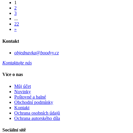
1
2
3
...
22
»
Kontakt
objednavka@boodyy.cz
Kontaktujte nás
Více o nas
Můj účet
Novinky
Poštovné a balné
Obchodní podmínky
Kontakt
Ochrana osobních údajů
Ochrana autorského díla
Sociální sítě