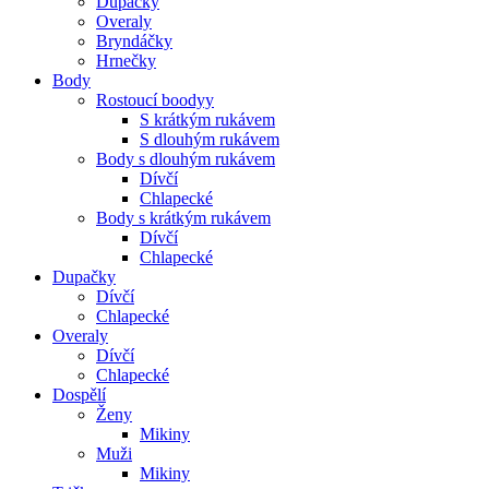
Dupačky
Overaly
Bryndáčky
Hrnečky
Body
Rostoucí boodyy
S krátkým rukávem
S dlouhým rukávem
Body s dlouhým rukávem
Dívčí
Chlapecké
Body s krátkým rukávem
Dívčí
Chlapecké
Dupačky
Dívčí
Chlapecké
Overaly
Dívčí
Chlapecké
Dospělí
Ženy
Mikiny
Muži
Mikiny