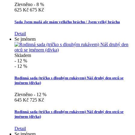
Zlevněno - 8 %
625 Kč
675 Kč
Sada Jsem malá ale mám velkého bráchu / Jsem velký brácha
Detail
Se jménem
Skladem
- 12 %
- 12 %
Rodinná sada (tričko s dlouhým rukávem) Náš druhý den otců se
jménem (dívka)
Zlevněno - 12 %
645 Kč
725 Kč
Rodinná sada (tričko s dlouhým rukávem) Náš druhý den otců se
jménem (dívka)
Detail
Se jménem