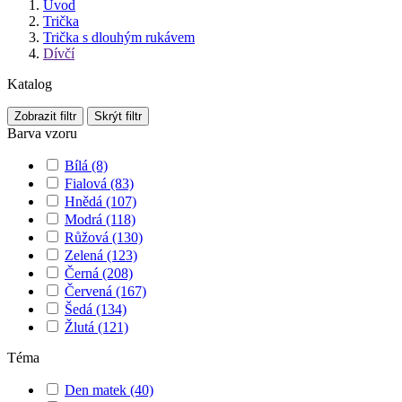
Úvod
Trička
Trička s dlouhým rukávem
Dívčí
Katalog
Zobrazit filtr
Skrýt filtr
Barva vzoru
Bílá
(8)
Fialová
(83)
Hnědá
(107)
Modrá
(118)
Růžová
(130)
Zelená
(123)
Černá
(208)
Červená
(167)
Šedá
(134)
Žlutá
(121)
Téma
Den matek
(40)